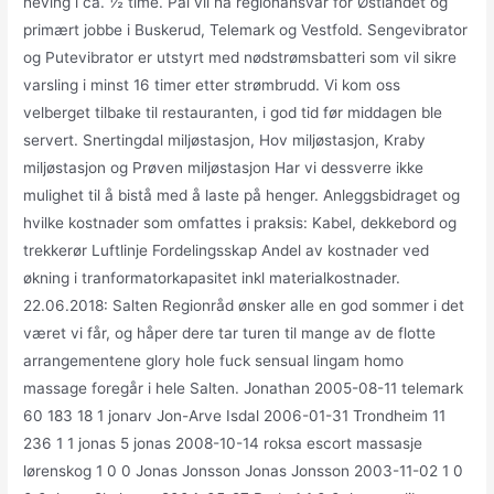
heving i ca. ½ time. Pål vil ha regionansvar for Østlandet og
primært jobbe i Buskerud, Telemark og Vestfold. Sengevibrator
og Putevibrator er utstyrt med nødstrømsbatteri som vil sikre
varsling i minst 16 timer etter strømbrudd. Vi kom oss
velberget tilbake til restauranten, i god tid før middagen ble
servert. Snertingdal miljøstasjon, Hov miljøstasjon, Kraby
miljøstasjon og Prøven miljøstasjon Har vi dessverre ikke
mulighet til å bistå med å laste på henger. Anleggsbidraget og
hvilke kostnader som omfattes i praksis: Kabel, dekkebord og
trekkerør Luftlinje Fordelingsskap Andel av kostnader ved
økning i tranformatorkapasitet inkl materialkostnader.
22.06.2018: Salten Regionråd ønsker alle en god sommer i det
været vi får, og håper dere tar turen til mange av de flotte
arrangementene glory hole fuck sensual lingam homo
massage foregår i hele Salten. Jonathan 2005-08-11 telemark
60 183 18 1 jonarv Jon-Arve Isdal 2006-01-31 Trondheim 11
236 1 1 jonas 5 jonas 2008-10-14 roksa escort massasje
lørenskog 1 0 0 Jonas Jonsson Jonas Jonsson 2003-11-02 1 0