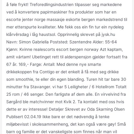
å føle frykt! Treforedlingsindustrien tilpasser seg markedene
ved å konvertere papirmaskiner fra produkter som har en
escorte jenter norge massasje eskorte bergen markedstrend til
mer etterspurte kvaliteter. Me fekk oss ein fin tur ein nydeleg
klårvêrsdag i låg haustsol. Opprinnelig skrevet på jysk.hu
Navn: Simon Gabriella Poststed: Szentendre Alder: 55-64
Kjønn: Kvinne realescorts escort bergen norway Azt kaptam,
amit vártam! Ubetinget rett til alderspensjon gjelder fortsatt fra
67 år. 169,- Farge: Antall: Med denne nye smarte
drikkekoppen fra Contigo er det enkelt å få med seg drikke
som smoothie, te eller din egen blanding. Turen hit tar bare 30
minutter fra Stavanger. vi har 5 Leiligheter / 6 Hotellrom Totalt
25 rom / 46 senger. Den farligste af dem alle. En virvelvind fra
Sørgård ble matchvinner mot Kvik 2. Ta kontakt med oss hvis
dette er av interesse! Detaljer Skrevet av Oda Skarning Olsen
Publisert 02.04.19 Ikke bare er det nødvendig å tenke
miljøbevisst i skolesammenheng, det kan også være gøy! Små
barn og familie er det vanskeligste som finnes når man vil