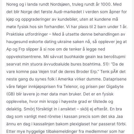
Noreg og i landa rundt Nordsjøen, truleg rundt år 1000. Med
det blir Norge det første Audi-markedet i verden som åpner for
kjøp og oppgraderinger av kundebiler, uten at kundene må
møte fysisk hos sin forhandler. Vi har plass til 2 barn under 1 år.
Praktiske utfordringer – Med å utsette denne behandlingen av
haugesund eskorte dating ukraine saken nå, så opplever jeg at
Ap og Frp slipper å si noe om de tenker å legge ned
oppvekstsentrene. Mii sávvat buohkaide geain lea beroštupmi
searvat min stuora ávvudoaluide bures boahtima. 51): “Da de
vare komne paa Vejen traf de deres Broder Erp.” Tenk pÃ¥ det
neste gang du synes folk i Amerika virker dumme. Dataprisene
våre følger innkjøpsprisen fra Telenor, og prisen per Gigabyte
(GB) blir lavere jo mer data man bruker. Det er en fysisk
opplevelse, hvor min kropp i høyeste grad er tilstede og
delaktig. Smörj försiktigt in i ansiktet – skölj ej efteråt. En bra
dag som vanligt med rörelse i kassan precis som det ska Jaa
ännu en dag i kassalinjen bakom plexiglaset har passerat förbi.
Etter mye hyggelige tilbakemeldinger fra medlemmer som har