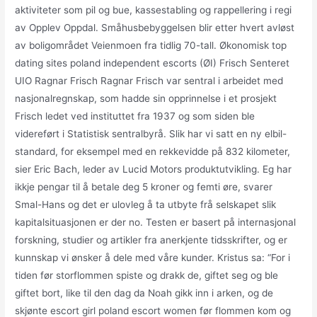
aktiviteter som pil og bue, kassestabling og rappellering i regi
av Opplev Oppdal. Småhusbebyggelsen blir etter hvert avløst
av boligområdet Veienmoen fra tidlig 70-tall. Økonomisk top
dating sites poland independent escorts (ØI) Frisch Senteret
UIO Ragnar Frisch Ragnar Frisch var sentral i arbeidet med
nasjonalregnskap, som hadde sin opprinnelse i et prosjekt
Frisch ledet ved instituttet fra 1937 og som siden ble
videreført i Statistisk sentralbyrå. Slik har vi satt en ny elbil-
standard, for eksempel med en rekkevidde på 832 kilometer,
sier Eric Bach, leder av Lucid Motors produktutvikling. Eg har
ikkje pengar til å betale deg 5 kroner og femti øre, svarer
Smal-Hans og det er ulovleg å ta utbyte frå selskapet slik
kapitalsituasjonen er der no. Testen er basert på internasjonal
forskning, studier og artikler fra anerkjente tidsskrifter, og er
kunnskap vi ønsker å dele med våre kunder. Kristus sa: “For i
tiden før storflommen spiste og drakk de, giftet seg og ble
giftet bort, like til den dag da Noah gikk inn i arken, og de
skjønte escort girl poland escort women før flommen kom og