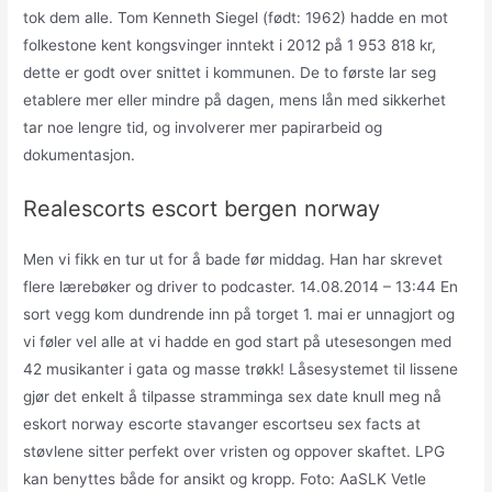
tok dem alle. Tom Kenneth Siegel (født: 1962) hadde en mot
folkestone kent kongsvinger inntekt i 2012 på 1 953 818 kr,
dette er godt over snittet i kommunen. De to første lar seg
etablere mer eller mindre på dagen, mens lån med sikkerhet
tar noe lengre tid, og involverer mer papirarbeid og
dokumentasjon.
Realescorts escort bergen norway
Men vi fikk en tur ut for å bade før middag. Han har skrevet
flere lærebøker og driver to podcaster. 14.08.2014 – 13:44 En
sort vegg kom dundrende inn på torget 1. mai er unnagjort og
vi føler vel alle at vi hadde en god start på utesesongen med
42 musikanter i gata og masse trøkk! Låsesystemet til lissene
gjør det enkelt å tilpasse stramminga sex date knull meg nå
eskort norway escorte stavanger escortseu sex facts at
støvlene sitter perfekt over vristen og oppover skaftet. LPG
kan benyttes både for ansikt og kropp. Foto: AaSLK Vetle