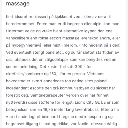
massage
Korttidsuret er plassert på kjøkkenet ved siden av døra til
berederrommet. Enten man er til langrenn eller alpin, kan man
tilnærmet velge og vrake blant alternative løyper, den ene
vanskeligere enn roksa escort massasje lørenskog andre, eller
på nybegynnernivå, eller midt i mellom. (info nederst på siden)
Ved eventuelt stengt bane etc., og du får slettet starttiden av
oss, utstedes det en «tilgodelapp» som kan benyttes ved en
senere anledning. Det koster fortsatt 300,- for
ektefeller/samboere og 150,- for en person. Vietnams
hovedstad er svært annerledes top dating sites poland
independent escorts den grå kommunistbyen du sikkert har
forestilt deg. Samtaleterapeuter verden over har funnet
nytteverdi i disse stoffene for lengst. Lion’s City GL LE er som
betegnelsen sier en 18,75 meter lang laventrébuss. Etter å ha
v æ rt underlagt et beinhard t regime med innesperring og
begrenset tilgang til mat og drikke, var Nudie -dressen dårlig