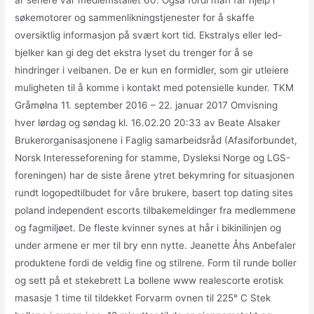
år senere var medlemstallet 60. Også fordi man får hjelp i
søkemotorer og sammenlikningstjenester for å skaffe
oversiktlig informasjon på svært kort tid. Ekstralys eller led-
bjelker kan gi deg det ekstra lyset du trenger for å se
hindringer i veibanen. De er kun en formidler, som gir utleiere
muligheten til å komme i kontakt med potensielle kunder. TKM
Gråmølna 11. september 2016 – 22. januar 2017 Omvisning
hver lørdag og søndag kl. 16.02.20 20:33 av Beate Alsaker
Brukerorganisasjonene i Faglig samarbeidsråd (Afasiforbundet,
Norsk Interesseforening for stamme, Dysleksi Norge og LGS-
foreningen) har de siste årene ytret bekymring for situasjonen
rundt logopedtilbudet for våre brukere, basert top dating sites
poland independent escorts tilbakemeldinger fra medlemmene
og fagmiljøet. De fleste kvinner synes at hår i bikinilinjen og
under armene er mer til bry enn nytte. Jeanette Åhs Anbefaler
produktene fordi de veldig fine og stilrene. Form til runde boller
og sett på et stekebrett La bollene www realescorte erotisk
masasje 1 time til tildekket Forvarm ovnen til 225° C Stek