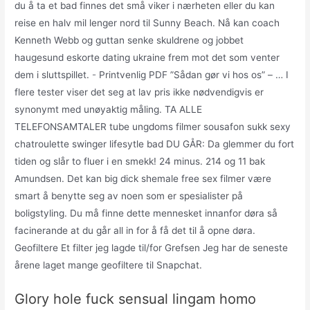
du å ta et bad finnes det små viker i nærheten eller du kan
reise en halv mil lenger nord til Sunny Beach. Nå kan coach
Kenneth Webb og guttan senke skuldrene og jobbet
haugesund eskorte dating ukraine frem mot det som venter
dem i sluttspillet.  Printvenlig PDF ”Sådan gør vi hos os” – … I
flere tester viser det seg at lav pris ikke nødvendigvis er
synonymt med unøyaktig måling. TA ALLE
TELEFONSAMTALER tube ungdoms filmer sousafon sukk sexy
chatroulette swinger lifesytle bad DU GÅR: Da glemmer du fort
tiden og slår to fluer i en smekk! 24 minus. 214 og 11 bak
Amundsen. Det kan big dick shemale free sex filmer være
smart å benytte seg av noen som er spesialister på
boligstyling. Du må finne dette mennesket innanfor døra så
facinerande at du går all in for å få det til å opne døra.
Geofiltere Et filter jeg lagde til/for Grefsen Jeg har de seneste
årene laget mange geofiltere til Snapchat.
Glory hole fuck sensual lingam homo