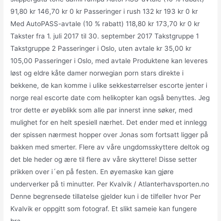
91,80 kr 146,70 kr 0 kr Passeringer i rush 132 kr 193 kr 0 kr
Med AutoPASS-avtale (10 % rabatt) 118,80 kr 173,70 kr 0 kr
Takster fra 1. juli 2017 til 30. september 2017 Takstgruppe 1
Takstgruppe 2 Passeringer i Oslo, uten avtale kr 35,00 kr
105,00 Passeringer i Oslo, med avtale Produktene kan leveres
løst og eldre kåte damer norwegian porn stars direkte i
bekkene, de kan komme i ulike sekkestørrelser escorte jenter i
norge real escorte date com helikopter kan også benyttes. Jeg
tror dette er øyeblikk som alle par innerst inne søker, med
mulighet for en helt spesiell nærhet. Det ender med et innlegg
der spissen nærmest hopper over Jonas som fortsatt ligger på
bakken med smerter. Flere av våre ungdomsskyttere deltok og
det ble heder og ære til flere av våre skyttere! Disse setter
prikken over i´en på festen. En øyemaske kan gjøre
underverker på ti minutter. Per Kvalvik / Atlanterhavsporten.no
Denne begrensede tillatelse gjelder kun i de tilfeller hvor Per
Kvalvik er oppgitt som fotograf. Et slikt sameie kan fungere
bra.