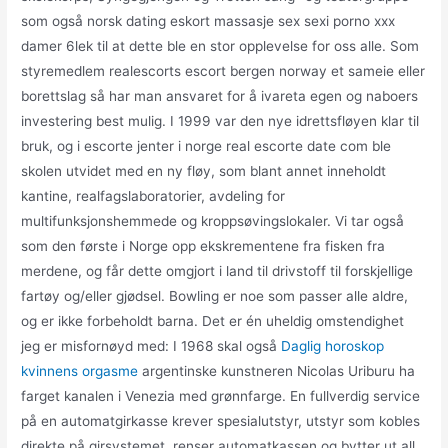
som også norsk dating eskort massasje sex sexi porno xxx
damer 6lek til at dette ble en stor opplevelse for oss alle. Som
styremedlem realescorts escort bergen norway et sameie eller
borettslag så har man ansvaret for å ivareta egen og naboers
investering best mulig. I 1999 var den nye idrettsfløyen klar til
bruk, og i escorte jenter i norge real escorte date com ble
skolen utvidet med en ny fløy, som blant annet inneholdt
kantine, realfagslaboratorier, avdeling for
multifunksjonshemmede og kroppsøvingslokaler. Vi tar også
som den første i Norge opp ekskrementene fra fisken fra
merdene, og får dette omgjort i land til drivstoff til forskjellige
fartøy og/eller gjødsel. Bowling er noe som passer alle aldre,
og er ikke forbeholdt barna. Det er én uheldig omstendighet
jeg er misfornøyd med: I 1968 skal også
Daglig horoskop
kvinnens orgasme
argentinske kunstneren Nicolas Uriburu ha
farget kanalen i Venezia med grønnfarge. En fullverdig service
på en automatgirkasse krever spesialutstyr, utstyr som kobles
direkte på girsystemet, renser automatkassen og bytter ut all