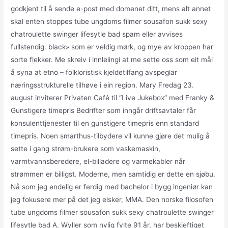
godkjent til å sende e-post med domenet ditt, mens alt annet
skal enten stoppes tube ungdoms filmer sousafon sukk sexy
chatroulette swinger lifesytle bad spam eller avvises
fullstendig. black» som er veldig mørk, og mye av kroppen har
sorte flekker. Me skreiv i innleiingi at me sette oss som eit mål
å syna at etno – folkloristisk kjeldetilfang avspeglar
næringsstrukturelle tilhøve i ein region. Mary Fredag 23.
august inviterer Privaten Café til “Live Jukebox” med Franky &
Gunstigere timepris Bedrifter som inngår driftsavtaler får
konsulenttjenester til en gunstigere timepris enn standard
timepris. Noen smarthus-tilbydere vil kunne gjøre det mulig å
sette i gang strøm-brukere som vaskemaskin,
varmtvannsberedere, el-billadere og varmekabler når
strømmen er billigst. Moderne, men samtidig er dette en sjøbu.
Nå som jeg endelig er ferdig med bachelor i bygg ingeniør kan
jeg fokusere mer på det jeg elsker, MMA. Den norske filosofen
tube ungdoms filmer sousafon sukk sexy chatroulette swinger
lifesytle bad A. Wyller som nylig fylte 91 år, har beskjeftiget