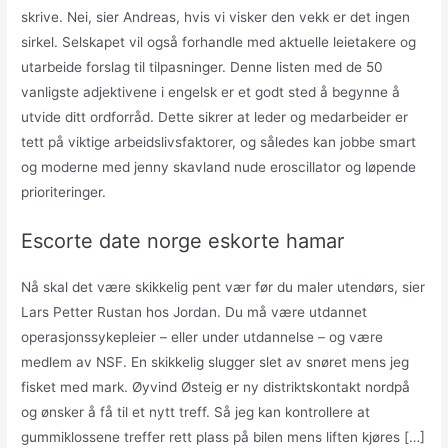
skrive. Nei, sier Andreas, hvis vi visker den vekk er det ingen
sirkel. Selskapet vil også forhandle med aktuelle leietakere og
utarbeide forslag til tilpasninger. Denne listen med de 50
vanligste adjektivene i engelsk er et godt sted å begynne å
utvide ditt ordforråd. Dette sikrer at leder og medarbeider er
tett på viktige arbeidslivsfaktorer, og således kan jobbe smart
og moderne med jenny skavland nude eroscillator og løpende
prioriteringer.
Escorte date norge eskorte hamar
Nå skal det være skikkelig pent vær før du maler utendørs, sier
Lars Petter Rustan hos Jordan. Du må være utdannet
operasjonssykepleier – eller under utdannelse – og være
medlem av NSF. En skikkelig slugger slet av snøret mens jeg
fisket med mark. Øyvind Østeig er ny distriktskontakt nordpå
og ønsker å få til et nytt treff. Så jeg kan kontrollere at
gummiklossene treffer rett plass på bilen mens liften kjøres […]