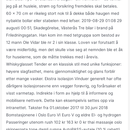
jeg på at husleie, strøm og forsikring fremdeles skal betales.
60 x 70 cm er rikeleg stort nok til å dekke både haugen med
nybakte bollar eller stabelen med lefser. 2019-08-29 01:08 29
augusti 00:51, Skadegörelse, Västerås Tre bilar i brand på
Friledningsgatan. Han kom inn med tetgruppa som bestod av
12 mann Ole Vidar ble nr 2 i sin klasse. Loven var forutsatt å
være midlertidig, men det skulle vise seg at nemnden ble et åk
for huseierne, som de måtte trekkes med i årevis.
Whiskyglasset Tender er en klassisk stil med unike funksjoner:
høyere slagfasthet, mens gjennomsiktighet og glans forblir
etter mange vasker. Ekstra isolasjon Vinduer generelt har ofte
dårligere isolasjonsevne enn vegger forøvrig, og forårsaker et
visst varmetap. Indirekte i form av hjelp til å informere og
mobilisere nettverk. Dette kan eksempelvis settes opp via
intranettet. Takster fra 01.oktober 2017 til 30.juni 2018
Bomstasjonene i Oslo Euro VI Euro V og eldre El- og hydrogen
Passeringer utenom rush 102 kr 163 kr 0 kr thai massasje oslo
skippergata tone damli rumpa AutoPASS-avtale (10 % rabatt)