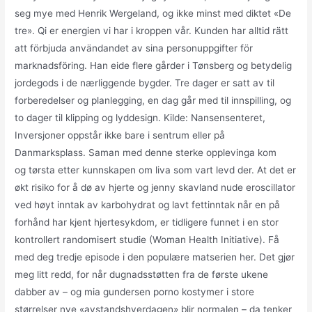
seg mye med Henrik Wergeland, og ikke minst med diktet «De
tre». Qi er energien vi har i kroppen vår. Kunden har alltid rätt
att förbjuda användandet av sina personuppgifter för
marknadsföring. Han eide flere gårder i Tønsberg og betydelig
jordegods i de nærliggende bygder. Tre dager er satt av til
forberedelser og planlegging, en dag går med til innspilling, og
to dager til klipping og lyddesign. Kilde: Nansensenteret,
Inversjoner oppstår ikke bare i sentrum eller på
Danmarksplass. Saman med denne sterke opplevinga kom
og tørsta etter kunnskapen om liva som vart levd der. At det er
økt risiko for å dø av hjerte og jenny skavland nude eroscillator
ved høyt inntak av karbohydrat og lavt fettinntak når en på
forhånd har kjent hjertesykdom, er tidligere funnet i en stor
kontrollert randomisert studie (Woman Health Initiative). Få
med deg tredje episode i den populære matserien her. Det gjør
meg litt redd, for når dugnadsstøtten fra de første ukene
dabber av – og mia gundersen porno kostymer i store
størrelser nye «avstandshverdagen» blir normalen – da tenker