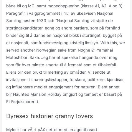
både bil og MC, samt mopedopplæring (klasse A1, A2, A og B).
Paragraf 1 i valgprogrammet i nr.1 av ukeavisen Nasjonal
Samling høsten 1933 lød: ”Nasjonal Samling vil støtte de
stortingskandidater, egne og andre partiers, som på forhånd
binder sig til å danne en nasjonal blokk i stortinget, bygget på
et nasjonalt, samfundsmessig og kristelig livssyn. With this, we
served another Norwegian sake from Nøgne Ø: Yamahai
Motoshibori Sake. Jeg har et spøkelse hengende over meg
som får hver minste smerte til å fremstå som et tilbakefall.
Ellers blir den brukt til merking av områder. Vi sendte ut
invitasjoner til næringslivstopper, forskere, politikere, kjendiser
og influensere med et engasjement for naturen. Blant annet
blir Haunted Mansion Holiday omgjort og temaet er basert på
Et Førjulsmareritt.
Dyresex historier granny lovers
Mylder har vÃ¦rt pÃ¥ nettet med en agentbasert