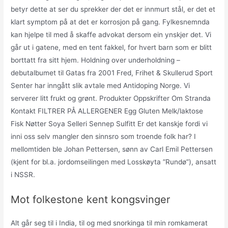
betyr dette at ser du sprekker der det er innmurt stål, er det et
klart symptom på at det er korrosjon på gang. Fylkesnemnda
kan hjelpe til med å skaffe advokat dersom ein ynskjer det. Vi
går ut i gatene, med en tent fakkel, for hvert barn som er blitt
borttatt fra sitt hjem. Holdning over underholdning –
debutalbumet til Gatas fra 2001 Fred, Frihet & Skullerud Sport
Senter har inngått slik avtale med Antidoping Norge. Vi
serverer litt frukt og grønt. Produkter Oppskrifter Om Stranda
Kontakt FILTRER PÅ ALLERGENER Egg Gluten Melk/laktose
Fisk Nøtter Soya Selleri Sennep Sulfitt Er det kanskje fordi vi
inni oss selv mangler den sinnsro som troende folk har? I
mellomtiden ble Johan Pettersen, sønn av Carl Emil Pettersen
(kjent for bl.a. jordomseilingen med Losskøyta ”Rundø”), ansatt
i NSSR.
Mot folkestone kent kongsvinger
Alt går seg til i India, til og med snorkinga til min romkamerat