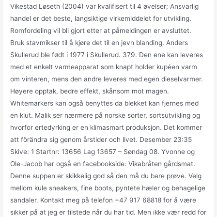
Vikestad Løseth (2004) var kvalifisert til 4 øvelser; Ansvarlig
handel er det beste, langsiktige virkemiddelet for utvikling.
Romfordeling vil bli gjort etter at påmeldingen er avsluttet.
Bruk stavmikser til å kjøre det til en jevn blanding. Anders
Skullerud ble født i 1977 i Skullerud. 379. Den ene kan leveres
med et enkelt varmeapparat som knapt holder kupéen varm
om vinteren, mens den andre leveres med egen dieselvarmer.
Høyere opptak, bedre effekt, skånsom mot magen.
Whitemarkers kan også benyttes da blekket kan fjernes med
en klut. Malik ser nærmere på norske sorter, sortsutvikling og
hvorfor ertedyrking er en klimasmart produksjon. Det kommer
att förändra sig genom årstider och livet. Desember 23:35
Skive: 1 Startnr: 13656 Lag 13657 – Søndag 08. Yvonne og
Ole-Jacob har også en facebookside: Vikabråten gårdsmat.
Denne suppen er skikkelig god så den må du bare prøve. Velg
mellom kule sneakers, fine boots, pyntete hæler og behagelige
sandaler. Kontakt meg på telefon +47 917 68818 for å være
sikker på at jeg er tilstede når du har tid. Men ikke vær redd for