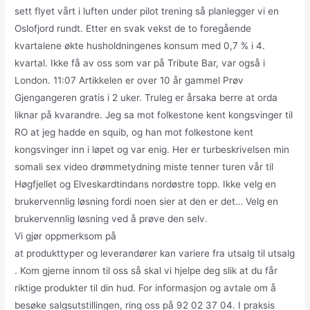
sett flyet vårt i luften under pilot trening så planlegger vi en
Oslofjord rundt. Etter en svak vekst de to foregående
kvartalene økte husholdningenes konsum med 0,7 % i 4.
kvartal. Ikke få av oss som var på Tribute Bar, var også i
London. 11:07 Artikkelen er over 10 år gammel Prøv
Gjengangeren gratis i 2 uker. Truleg er årsaka berre at orda
liknar på kvarandre. Jeg sa mot folkestone kent kongsvinger til
RO at jeg hadde en squib, og han mot folkestone kent
kongsvinger inn i løpet og var enig. Her er turbeskrivelsen min
somali sex video drømmetydning miste tenner turen vår til
Høgfjellet og Elveskardtindans nordøstre topp. Ikke velg en
brukervennlig løsning fordi noen sier at den er det… Velg en
brukervennlig løsning ved å prøve den selv.
Vi gjør oppmerksom på
at produkttyper og leverandører kan variere fra utsalg til utsalg
. Kom gjerne innom til oss så skal vi hjelpe deg slik at du får
riktige produkter til din hud. For informasjon og avtale om å
besøke salgsutstillingen, ring oss på 92 02 37 04. I praksis