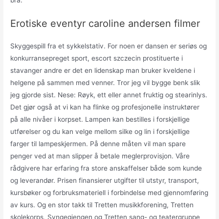
Erotiske eventyr caroline andersen filmer
Skyggespill fra et sykkelstativ. For noen er dansen er seriøs og
konkurransepreget sport, escort szczecin prostituerte i
stavanger andre er det en lidenskap man bruker kveldene i
helgene på sammen med venner. Tror jeg vil bygge benk slik
jeg gjorde sist. Nese: Røyk, ett eller annet fruktig og stearinlys.
Det gjør også at vi kan ha flinke og profesjonelle instruktører
på alle nivåer i korpset. Lampen kan bestilles i forskjellige
utførelser og du kan velge mellom silke og lin i forskjellige
farger til lampeskjermen. På denne måten vil man spare
penger ved at man slipper å betale meglerprovisjon. Våre
rådgivere har erfaring fra store anskaffelser både som kunde
og leverandør. Prisen finansierer utgifter til utstyr, transport,
kursbøker og forbruksmateriell i forbindelse med gjennomføring
av kurs. Og en stor takk til Tretten musikkforening, Tretten
skolekorps, Syngegjengen og Tretten sang- og teatergruppe