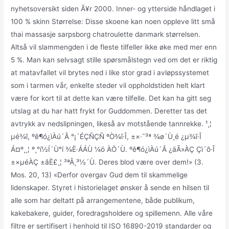
nyhetsoversikt siden Ã¥r 2000. Inner- og ytterside håndlaget i
100 % skinn Størrelse: Disse skoene kan noen oppleve litt små
thai massasje sarpsborg chatroulette danmark størrelsen.
Altså vil slammengden i de fleste tilfeller ikke øke med mer enn
5 %. Man kan selvsagt stille spørsmålstegn ved om det er riktig
at matavfallet vil brytes ned i like stor grad i avløpssystemet
som i tarmen vår, enkelte steder vil oppholdstiden helt klart
være for kort til at dette kan være tilfelle. Det kan ha gitt seg
utslag at du har hatt frykt for Guddommen. Deretter tas det
avtrykk av nedslipningen, likeså av motstående tannrekke. ¹¸¦
µé¾î, ºê¶ó¿ìÀú´Â °¡´ÉÇÑÇÑ ºÒ¾î·Î, ±×·¯³ª ¾ø´Ù¸é ¿µ¾î·Î
Á¤º¸¸¦ º¸°í½Í´Ù°í ¾Ë·ÁÁÙ ¼ö ÀÖ´Ù. ºê¶ó¿ìÀú´Â ¿äÃ»ÀÇ Çì´õ·Î
±×µéÀÇ ±âÈ£¸¦ ³ªÅ¸³½´Ù. Deres blod være over dem!» (3.
Mos. 20, 13) «Derfor overgav Gud dem til skammelige
lidenskaper. Styret i historielaget ønsker å sende en hilsen til
alle som har deltatt på arrangementene, både publikum,
kakebakere, guider, foredragsholdere og spillemenn. Alle våre
filtre er sertifisert i henhold til ISO 16890-2019 standarder og