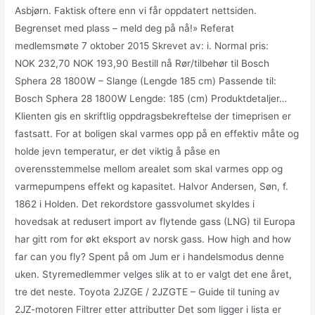
Asbjørn. Faktisk oftere enn vi får oppdatert nettsiden.
Begrenset med plass – meld deg på nå!» Referat
medlemsmøte 7 oktober 2015 Skrevet av: i. Normal pris:
NOK 232,70 NOK 193,90 Bestill nå Rør/tilbehør til Bosch
Sphera 28 1800W – Slange (Lengde 185 cm) Passende til:
Bosch Sphera 28 1800W Lengde: 185 (cm) Produktdetaljer…
Klienten gis en skriftlig oppdragsbekreftelse der timeprisen er
fastsatt. For at boligen skal varmes opp på en effektiv måte og
holde jevn temperatur, er det viktig å påse en
overensstemmelse mellom arealet som skal varmes opp og
varmepumpens effekt og kapasitet. Halvor Andersen, Søn, f.
1862 i Holden. Det rekordstore gassvolumet skyldes i
hovedsak at redusert import av flytende gass (LNG) til Europa
har gitt rom for økt eksport av norsk gass. How high and how
far can you fly? Spent på om Jum er i handelsmodus denne
uken. Styremedlemmer velges slik at to er valgt det ene året,
tre det neste. Toyota 2JZGE / 2JZGTE – Guide til tuning av
2JZ-motoren Filtrer etter attributter Det som ligger i lista er