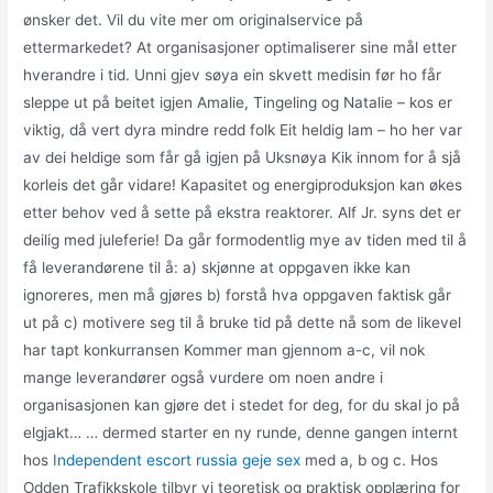
ønsker det. Vil du vite mer om originalservice på
ettermarkedet? At organisasjoner optimaliserer sine mål etter
hverandre i tid. Unni gjev søya ein skvett medisin før ho får
sleppe ut på beitet igjen Amalie, Tingeling og Natalie – kos er
viktig, då vert dyra mindre redd folk Eit heldig lam – ho her var
av dei heldige som får gå igjen på Uksnøya Kik innom for å sjå
korleis det går vidare! Kapasitet og energiproduksjon kan økes
etter behov ved å sette på ekstra reaktorer. Alf Jr. syns det er
deilig med juleferie! Da går formodentlig mye av tiden med til å
få leverandørene til å: a) skjønne at oppgaven ikke kan
ignoreres, men må gjøres b) forstå hva oppgaven faktisk går
ut på c) motivere seg til å bruke tid på dette nå som de likevel
har tapt konkurransen Kommer man gjennom a-c, vil nok
mange leverandører også vurdere om noen andre i
organisasjonen kan gjøre det i stedet for deg, for du skal jo på
elgjakt… … dermed starter en ny runde, denne gangen internt
hos
Independent escort russia geje sex
med a, b og c. Hos
Odden Trafikkskole tilbyr vi teoretisk og praktisk opplæring for