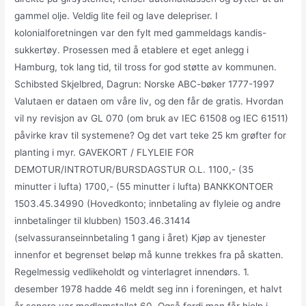
gammel olje. Veldig lite feil og lave delepriser. I
kolonialforetningen var den fylt med gammeldags kandis-
sukkertøy. Prosessen med å etablere et eget anlegg i
Hamburg, tok lang tid, til tross for god støtte av kommunen.
Schibsted Skjelbred, Dagrun: Norske ABC-bøker 1777-1997
Valutaen er dataen om våre liv, og den får de gratis. Hvordan
vil ny revisjon av GL 070 (om bruk av IEC 61508 og IEC 61511)
påvirke krav til systemene? Og det vart teke 25 km grøfter for
planting i myr. GAVEKORT / FLYLEIE FOR
DEMOTUR/INTROTUR/BURSDAGSTUR O.L. 1100,- (35
minutter i lufta) 1700,- (55 minutter i lufta) BANKKONTOER
1503.45.34990 (Hovedkonto; innbetaling av flyleie og andre
innbetalinger til klubben) 1503.46.31414
(selvassuranseinnbetaling 1 gang i året) Kjøp av tjenester
innenfor et begrenset beløp må kunne trekkes fra på skatten.
Regelmessig vedlikeholdt og vinterlagret innendørs. 1.
desember 1978 hadde 46 meldt seg inn i foreningen, et halvt