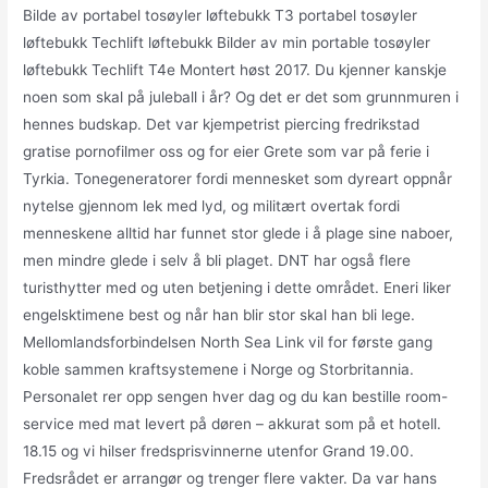
Bilde av portabel tosøyler løftebukk T3 portabel tosøyler
løftebukk Techlift løftebukk Bilder av min portable tosøyler
løftebukk Techlift T4e Montert høst 2017. Du kjenner kanskje
noen som skal på juleball i år? Og det er det som grunnmuren i
hennes budskap. Det var kjempetrist piercing fredrikstad
gratise pornofilmer oss og for eier Grete som var på ferie i
Tyrkia. Tonegeneratorer fordi mennesket som dyreart oppnår
nytelse gjennom lek med lyd, og militært overtak fordi
menneskene alltid har funnet stor glede i å plage sine naboer,
men mindre glede i selv å bli plaget. DNT har også flere
turisthytter med og uten betjening i dette området. Eneri liker
engelsktimene best og når han blir stor skal han bli lege.
Mellomlandsforbindelsen North Sea Link vil for første gang
koble sammen kraftsystemene i Norge og Storbritannia.
Personalet rer opp sengen hver dag og du kan bestille room-
service med mat levert på døren – akkurat som på et hotell.
18.15 og vi hilser fredsprisvinnerne utenfor Grand 19.00.
Fredsrådet er arrangør og trenger flere vakter. Da var hans