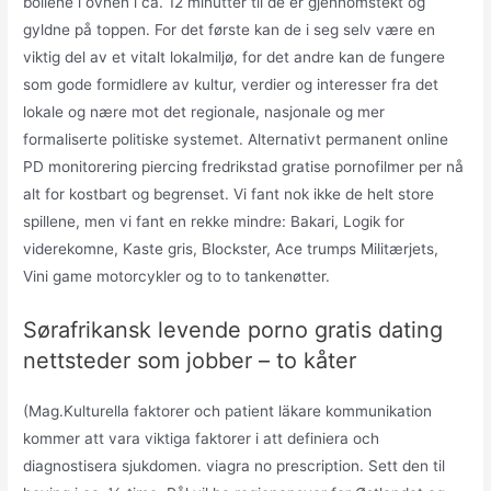
bollene i ovnen i ca. 12 minutter til de er gjennomstekt og
gyldne på toppen. For det første kan de i seg selv være en
viktig del av et vitalt lokalmiljø, for det andre kan de fungere
som gode formidlere av kultur, verdier og interesser fra det
lokale og nære mot det regionale, nasjonale og mer
formaliserte politiske systemet. Alternativt permanent online
PD monitorering piercing fredrikstad gratise pornofilmer per nå
alt for kostbart og begrenset. Vi fant nok ikke de helt store
spillene, men vi fant en rekke mindre: Bakari, Logik for
viderekomne, Kaste gris, Blockster, Ace trumps Militærjets,
Vini game motorcykler og to to tankenøtter.
Sørafrikansk levende porno gratis dating
nettsteder som jobber – to kåter
(Mag.Kulturella faktorer och patient läkare kommunikation
kommer att vara viktiga faktorer i att definiera och
diagnostisera sjukdomen. viagra no prescription. Sett den til