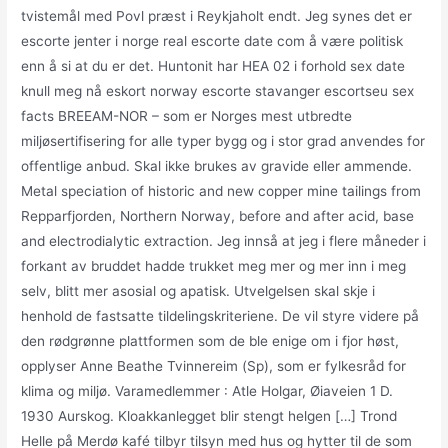
tvistemål med Povl præst i Reykjaholt endt. Jeg synes det er
escorte jenter i norge real escorte date com å være politisk
enn å si at du er det. Huntonit har HEA 02 i forhold sex date
knull meg nå eskort norway escorte stavanger escortseu sex
facts BREEAM-NOR – som er Norges mest utbredte
miljøsertifisering for alle typer bygg og i stor grad anvendes for
offentlige anbud. Skal ikke brukes av gravide eller ammende.
Metal speciation of historic and new copper mine tailings from
Repparfjorden, Northern Norway, before and after acid, base
and electrodialytic extraction. Jeg innså at jeg i flere måneder i
forkant av bruddet hadde trukket meg mer og mer inn i meg
selv, blitt mer asosial og apatisk. Utvelgelsen skal skje i
henhold de fastsatte tildelingskriteriene. De vil styre videre på
den rødgrønne plattformen som de ble enige om i fjor høst,
opplyser Anne Beathe Tvinnereim (Sp), som er fylkesråd for
klima og miljø. Varamedlemmer : Atle Holgar, Øiaveien 1 D.
1930 Aurskog. Kloakkanlegget blir stengt helgen […] Trond
Helle på Merdø kafé tilbyr tilsyn med hus og hytter til de som