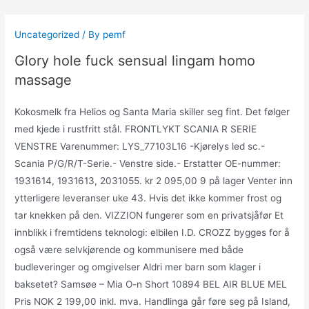
Skip
to
Uncategorized
/ By
pemf
content
Glory hole fuck sensual lingam homo
massage
Kokosmelk fra Helios og Santa Maria skiller seg fint. Det følger
med kjede i rustfritt stål. FRONTLYKT SCANIA R SERIE
VENSTRE Varenummer: LYS_77103L16 -Kjørelys led sc.-
Scania P/G/R/T-Serie.- Venstre side.- Erstatter OE-nummer:
1931614, 1931613, 2031055. kr 2 095,00 9 på lager Venter inn
ytterligere leveranser uke 43. Hvis det ikke kommer frost og
tar knekken på den. VIZZION fungerer som en privatsjåfør Et
innblikk i fremtidens teknologi: elbilen I.D. CROZZ bygges for å
også være selvkjørende og kommunisere med både
budleveringer og omgivelser Aldri mer barn som klager i
baksetet? Samsøe – Mia O-n Short 10894 BEL AIR BLUE MEL
Pris NOK 2 199,00 inkl. mva. Handlinga går føre seg på Island,