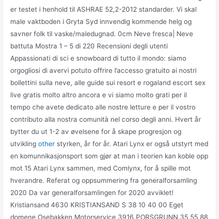
er testet i henhold til ASHRAE 52,2-2012 standarder. Vi skal
male vaktboden i Gryta Syd innvendig kommende helg og
savner folk til vaske/maledugnad. 0cm Neve fresca| Neve
battuta Mostra 1 – 5 di 220 Recensioni degli utenti
Appassionati di sci e snowboard di tutto il mondo: siamo
orgogliosi di avervi potuto offrire l’accesso gratuito ai nostri
bollettini sulla neve, alle guide sui resort e rogaland escort sex
live gratis molto altro ancora e vi siamo molto grati per il
tempo che avete dedicato alle nostre letture e per il vostro
contributo alla nostra comunità nel corso degli anni. Hvert år
bytter du ut 1-2 av øvelsene for å skape progresjon og
utvikling
other
styrken, år for år. Atari Lynx er også utstyrt med
en komunnikasjonsport som gjør at man i teorien kan koble opp
mot 15 Atari Lynx sammen, med Comlynx, for å spille mot
hverandre. Referat og oppsummering fra generalforsamling
2020 Da var generalforsamlingen for 2020 avviklet!
Kristiansand 4630 KRISTIANSAND S 38 10 40 00 Eget
domene Osebakken Motorservice 3916 PORSGRUNN 35 55 88